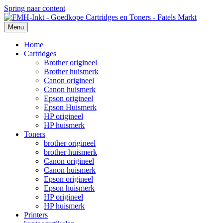
Spring naar content
Menu
Home
Cartridges
Brother origineel
Brother huismerk
Canon origineel
Canon huismerk
Epson origineel
Epson Huismerk
HP origineel
HP huismerk
Toners
brother origineel
brother huismerk
Canon origineel
Canon huismerk
Epson origineel
Epson huismerk
HP origineel
HP huismerk
Printers