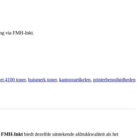
ing via FMH-Inkt.
et 4100 toner
,
huismerk toner
,
kantoorartikelen
,
printerbenodigdheden
n
FMH-Inkt
biedt dezelfde uitstekende afdrukkwaliteit als het