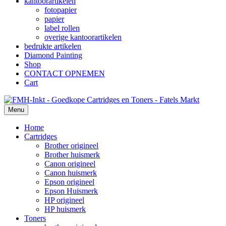
kantoorartikelen
fotopapier
papier
label rollen
overige kantoorartikelen
bedrukte artikelen
Diamond Painting
Shop
CONTACT OPNEMEN
Cart
Menu
Home
Cartridges
Brother origineel
Brother huismerk
Canon origineel
Canon huismerk
Epson origineel
Epson Huismerk
HP origineel
HP huismerk
Toners