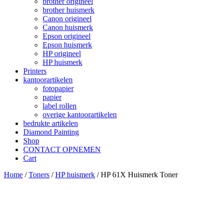
brother origineel
brother huismerk
Canon origineel
Canon huismerk
Epson origineel
Epson huismerk
HP origineel
HP huismerk
Printers
kantoorartikelen
fotopapier
papier
label rollen
overige kantoorartikelen
bedrukte artikelen
Diamond Painting
Shop
CONTACT OPNEMEN
Cart
Home
/
Toners
/
HP huismerk
/ HP 61X Huismerk Toner