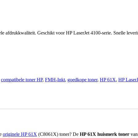
le afdrukkwaliteit. Geschikt voor HP LaserJet 4100-serie. Snelle lever
,
compatibele toner HP
,
FMH-Inkt
,
goedkope toner
,
HP 61X
,
HP LaserJ
de
originele HP 61X
(C8061X) toner? De
HP 61X huismerk toner
va