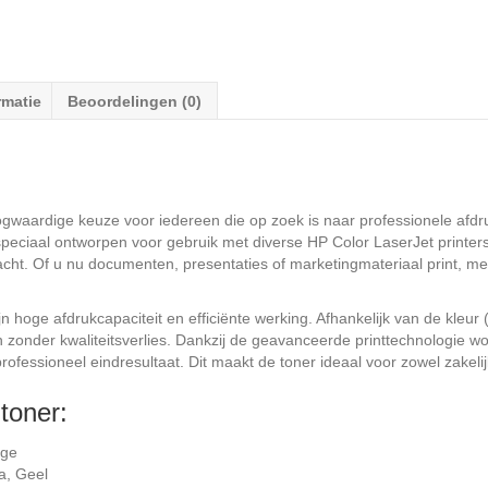
rmatie
Beoordelingen (0)
ogwaardige keuze voor iedereen die op zoek is naar professionele afdr
 speciaal ontworpen voor gebruik met diverse HP Color LaserJet printer
racht. Of u nu documenten, presentaties of marketingmateriaal print, 
 hoge afdrukcapaciteit en efficiënte werking. Afhankelijk van de kleur
 zonder kwaliteitsverlies. Dankzij de geavanceerde printtechnologie w
ofessioneel eindresultaat. Dit maakt de toner ideaal voor zowel zakelijk
toner:
dge
a, Geel