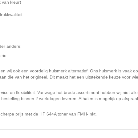
k van kleur)
rukkwaliteit
der andere:
erie
en wij ook een voordelig huismerk alternatief. Ons huismerk is vaak g
 aan die van het origineel. Dit maakt het een uitstekende keuze voor wi
ervice en flexibiliteit. Vanwege het brede assortiment hebben wij niet a
bestelling binnen 2 werkdagen leveren. Afhalen is mogelijk op afspraak
 scherpe prijs met de HP 644A toner van FMH-Inkt.