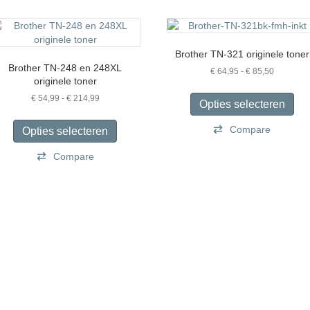
Brother TN-321 originele toner
Brother TN-248 en 248XL
Prijsklass
€
64,95
-
€
85,50
originele toner
€ 64,95
Dit
tot
Prijsklasse:
€
54,99
-
€
214,99
pro
Opties selecteren
€ 85,50
€ 54,99
Dit
hee
tot
product
Compare
mee
Opties selecteren
€ 214,99
heeft
vari
Compare
meerdere
De
variaties.
opt
Deze
kan
optie
gek
kan
wor
gekozen
op
worden
de
op
pro
de
productpagina