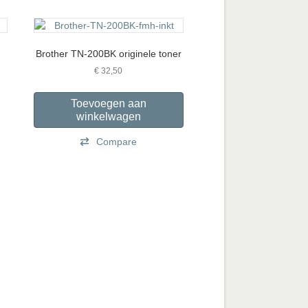
Brother TN-200BK originele toner
e:
€
32,50
duct
Toevoegen aan
ft
winkelwagen
rdere
Compare
aties.
ze
ie
ozen
den
ductpagina