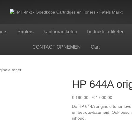
ners
Printers
kantoorartikelen
bedrukte artikelen
CONTACT OPNEMEN
Cart
ginele toner
HP 644A orig
Prijsklasse
€
190,00
-
€
1.000,00
€ 190,00
De HP 644A originele toner lever
tot
en betrouwbaarheid. Ook beschi
€ 1.000,00
inhoud.