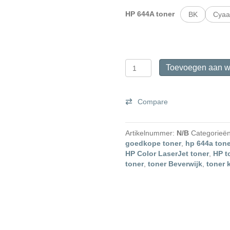
HP 644A toner
BK
Cyaa
HP
Toevoegen aan w
644A
originele
toner
Compare
aantal
Artikelnummer:
N/B
Categorieë
goedkope toner
,
hp 644a tone
HP Color LaserJet toner
,
HP t
toner
,
toner Beverwijk
,
toner 