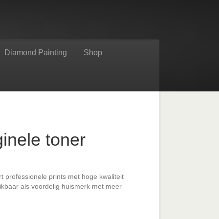
Diamond Painting
Shop
inele toner
:
t professionele prints met hoge kwaliteit
kbaar als voordelig huismerk met meer