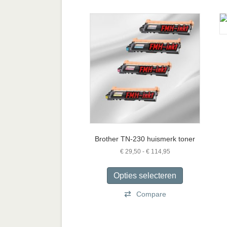
Brother TN-230 huismerk toner
Prijsklasse:
€
29,50
-
€
114,95
€ 29,50
Dit
tot
product
Opties selecteren
€ 114,95
heeft
Compare
meerdere
variaties.
Deze
optie