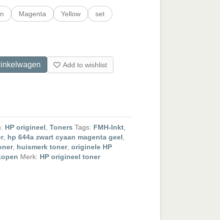
n
Magenta
Yellow
set
inkelwagen
Add to wishlist
n:
HP origineel
,
Toners
Tags:
FMH-Inkt
,
r
,
hp 644a zwart cyaan magenta geel
,
oner
,
huismerk toner
,
originele HP
kopen
Merk:
HP origineel toner