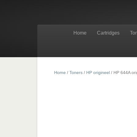
Home
Cartridges
To
Home
/
Toners
/
HP origineel
/ HP 644A ori