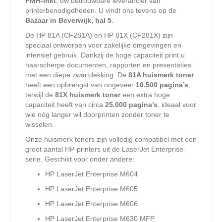
FMH-inkt
, uw betrouwbare leverancier van
printerbenodigdheden. U vindt ons tevens op de
Bazaar in Beverwijk, hal 5
.
De HP 81A (CF281A) en HP 81X (CF281X) zijn
speciaal ontworpen voor zakelijke omgevingen en
intensief gebruik. Dankzij de hoge capaciteit print u
haarscherpe documenten, rapporten en presentaties
met een diepe zwartdekking. De
81A huismerk toner
heeft een opbrengst van ongeveer
10.500 pagina’s
,
terwijl de
81X huismerk toner
een extra hoge
capaciteit heeft van circa
25.000 pagina’s
, ideaal voor
wie nóg langer wil doorprinten zonder toner te
wisselen.
Onze huismerk toners zijn volledig compatibel met een
groot aantal HP-printers uit de LaserJet Enterprise-
serie. Geschikt voor onder andere:
HP LaserJet Enterprise M604
HP LaserJet Enterprise M605
HP LaserJet Enterprise M606
HP LaserJet Enterprise M630 MFP