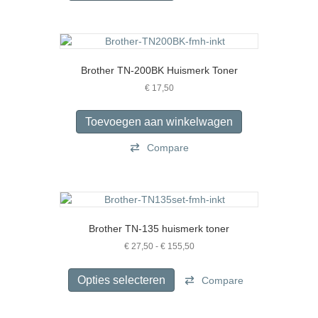
heeft
productpagina
meerdere
variaties.
Deze
optie
Brother TN-200BK Huismerk Toner
kan
gekozen
€
17,50
worden
op
Toevoegen aan winkelwagen
de
productpagina
Compare
Brother TN-135 huismerk toner
Prijsklasse:
€
27,50
-
€
155,50
€ 27,50
Dit
tot
product
Opties selecteren
Compare
€ 155,50
heeft
meerdere