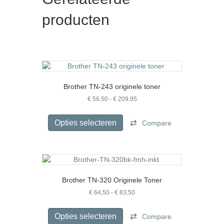
producten
Brother TN-243 originele toner
Prijsklasse:
€
56,50
-
€
209,95
€ 56,50
Dit
tot
product
Opties selecteren
Compare
€ 209,95
heeft
meerdere
variaties.
Deze
optie
Brother TN-320 Originele Toner
kan
gekozen
Prijsklasse:
€
64,50
-
€
83,50
€ 64,50
worden
Dit
tot
op
product
Opties selecteren
Compare
€ 83,50
de