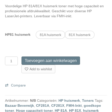
€ 68,99
Voordelige HP 81A/81X huismerk toner met hoge capaciteit en
tot
professionele afdrukkwaliteit. Geschikt voor diverse HP
€ 86,99
LaserJet-printers. Leverbaar via FMH-inkt.
HP81 huismerk
81A huismerk
81X huismerk
HP
Toevoegen aan winkelwagen
81A
en
Add to wishlist
HP
81X
huismerk
Compare
toner
aantal
Artikelnummer:
N/B
Categorieën:
HP huismerk
,
Toners
Tags:
Bazaar Beverwijk
,
CF281A
,
CF281X
,
FMH-Inkt
,
goedkope
toner
,
Hoge capaciteit toner
,
HP 81A
,
HP 81X
,
huismerk