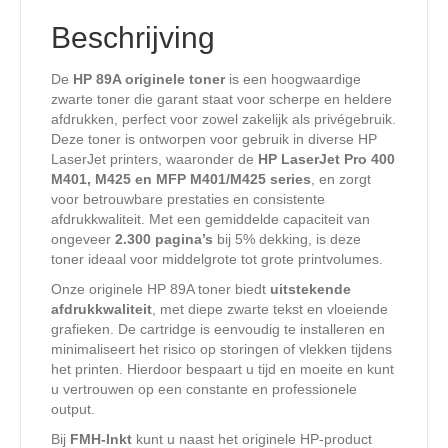
Beschrijving
De
HP 89A originele toner
is een hoogwaardige
zwarte toner die garant staat voor scherpe en heldere
afdrukken, perfect voor zowel zakelijk als privégebruik.
Deze toner is ontworpen voor gebruik in diverse HP
LaserJet printers, waaronder de
HP LaserJet Pro 400
M401, M425 en MFP M401/M425 series
, en zorgt
voor betrouwbare prestaties en consistente
afdrukkwaliteit. Met een gemiddelde capaciteit van
ongeveer
2.300 pagina’s
bij 5% dekking, is deze
toner ideaal voor middelgrote tot grote printvolumes.
Onze originele HP 89A toner biedt
uitstekende
afdrukkwaliteit
, met diepe zwarte tekst en vloeiende
grafieken. De cartridge is eenvoudig te installeren en
minimaliseert het risico op storingen of vlekken tijdens
het printen. Hierdoor bespaart u tijd en moeite en kunt
u vertrouwen op een constante en professionele
output.
Bij
FMH-Inkt
kunt u naast het originele HP-product