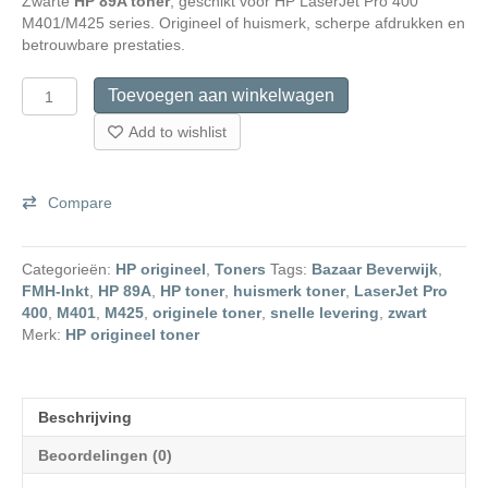
Zwarte
HP 89A toner
, geschikt voor HP LaserJet Pro 400
M401/M425 series. Origineel of huismerk, scherpe afdrukken en
betrouwbare prestaties.
HP
Toevoegen aan winkelwagen
89A
originele
Add to wishlist
toner
aantal
Compare
Categorieën:
HP origineel
,
Toners
Tags:
Bazaar Beverwijk
,
FMH-Inkt
,
HP 89A
,
HP toner
,
huismerk toner
,
LaserJet Pro
400
,
M401
,
M425
,
originele toner
,
snelle levering
,
zwart
Merk:
HP origineel toner
Beschrijving
Beoordelingen (0)