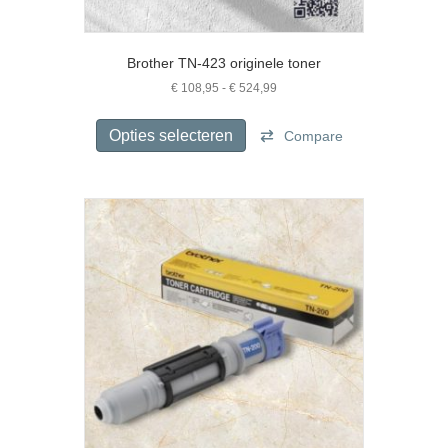
Brother TN-423 originele toner
Prijsklasse:
€
108,95
-
€
524,99
€ 108,95
Dit
tot
product
Opties selecteren
Compare
€ 524,99
heeft
meerdere
variaties.
Deze
optie
kan
gekozen
worden
op
de
productpagina