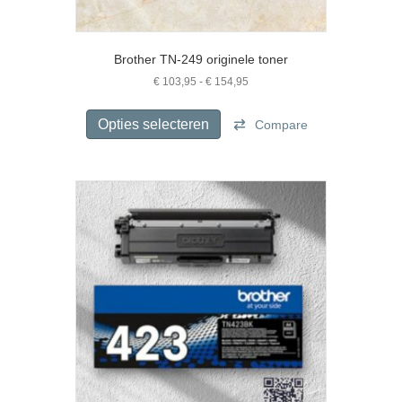
Brother TN-249 originele toner
Prijsklasse:
€
103,95
-
€
154,95
€ 103,95
Dit
tot
product
Opties selecteren
Compare
€ 154,95
heeft
meerdere
variaties.
Deze
optie
kan
gekozen
worden
op
de
productpagina