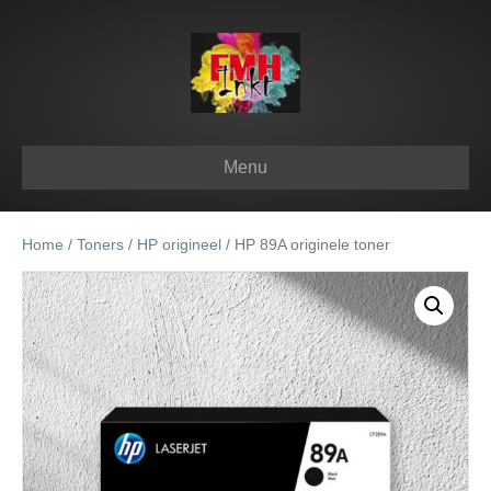
Menu
Home
/
Toners
/
HP origineel
/ HP 89A originele toner