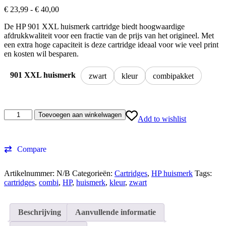
Prijsklasse:
€
23,99
-
€
40,00
€ 23,99
De HP 901 XXL huismerk cartridge biedt hoogwaardige
tot
afdrukkwaliteit voor een fractie van de prijs van het origineel. Met
€ 40,00
een extra hoge capaciteit is deze cartridge ideaal voor wie veel print
en kosten wil besparen.
901 XXL huismerk
zwart
kleur
combipakket
HP
Toevoegen aan winkelwagen
Add to wishlist
901
XXL
Huismerk
Compare
Cartridges
aantal
Artikelnummer:
N/B
Categorieën:
Cartridges
,
HP huismerk
Tags:
cartridges
,
combi
,
HP
,
huismerk
,
kleur
,
zwart
Beschrijving
Aanvullende informatie