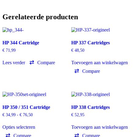
Gerelateerde producten
HP 344 Cartridge
HP 337 Cartridges
€
71,99
€
48,50
Lees verder
Compare
Toevoegen aan winkelwagen
Compare
HP 350 / 351 Cartridge
HP 338 Cartridges
Prijsklasse:
€
34,99
-
€
76,50
€
52,95
€ 34,99
Dit
tot
Opties selecteren
Toevoegen aan winkelwagen
product
€ 76,50
heeft
Compare
Compare