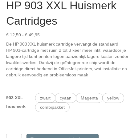
HP 903 XXL Huismerk
Cartridges
Prijsklasse:
€
12,50
-
€
49,95
€ 12,50
De HP 903 XXL huismerk cartridge vervangt de standaard
tot
HP 903-cartridge met ruim 2 tot 3 keer meer inkt, waardoor je
€ 49,95
langere tijd kunt printen tegen aanzienlijk lagere kosten zonder
kwaliteitsverlies. Dankzij de geïntegreerde chip wordt de
cartridge direct herkend in OfficeJet-printers, wat installatie en
gebruik eenvoudig en probleemloos maak
903 XXL
zwart
cyaan
Magenta
yellow
huismerk
combipakket
HP