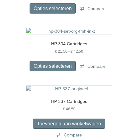
Dit
tot
product
Opties selecteren
Compare
€ 55,00
heeft
meerdere
variaties.
Deze
optie
HP 304 Cartridges
kan
gekozen
Prijsklasse:
€
21,50
-
€
42,50
€ 21,50
worden
Dit
tot
op
product
Opties selecteren
Compare
€ 42,50
de
heeft
productpagina
meerdere
variaties.
Deze
optie
HP 337 Cartridges
kan
gekozen
€
48,50
worden
op
Toevoegen aan winkelwagen
de
productpagina
Compare