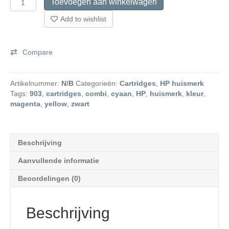
Toevoegen aan winkelwagen
903
XXL
Add to wishlist
Huismerk
Cartridges
aantal
Compare
Artikelnummer:
N/B
Categorieën:
Cartridges
,
HP huismerk
Tags:
903
,
cartridges
,
combi
,
cyaan
,
HP
,
huismerk
,
kleur
,
magenta
,
yellow
,
zwart
Beschrijving
Aanvullende informatie
Beoordelingen (0)
Beschrijving