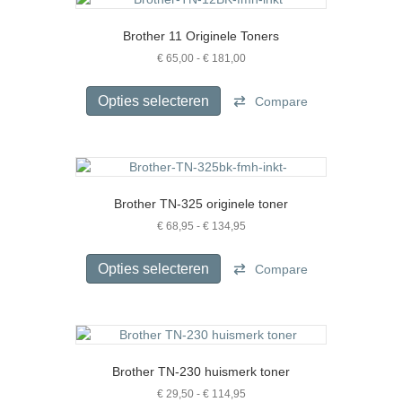
Deze
optie
Brother 11 Originele Toners
kan
gekozen
Prijsklasse:
€
65,00
-
€
181,00
€ 65,00
worden
Dit
tot
op
product
Opties selecteren
Compare
€ 181,00
de
heeft
productpagina
meerdere
variaties.
Deze
optie
Brother TN-325 originele toner
kan
gekozen
Prijsklasse:
€
68,95
-
€
134,95
€ 68,95
worden
Dit
tot
op
product
Opties selecteren
Compare
€ 134,95
de
heeft
productpagina
meerdere
variaties.
Deze
optie
Brother TN-230 huismerk toner
kan
gekozen
Prijsklasse:
€
29,50
-
€
114,95