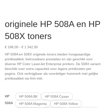
originele HP 508A en HP
508X toners
Prijsklasse:
€
188,00
-
€
1.342,00
€ 188,00
HP 508A en 508X originele toners bieden hoogwaardige
tot
printkwaliteit, betrouwbare prestaties en zijn geschikt voor
€ 1.342,00
diverse HP Color LaserJet Enterprise printers. De 508X variant
beschikt over extra capaciteit voor lagere printkosten per
pagina. Ook verkrijgbaar als voordeliger huismerk met gelijke
printkwaliteit via fmh-inkt.
HP
HP 508A BK
HP 508A Cyaan
508A
HP 508A Magenta
HP 508A Yellow