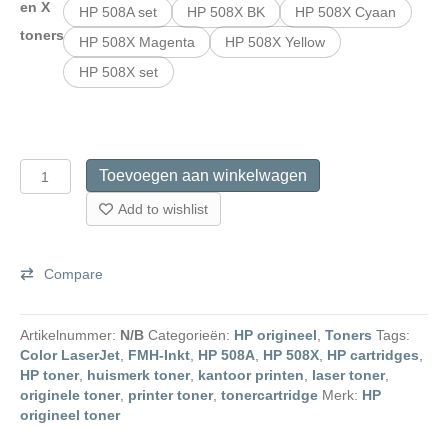
en X
HP 508A set
HP 508X BK
HP 508X Cyaan
toners
HP 508X Magenta
HP 508X Yellow
HP 508X set
originele
Toevoegen aan winkelwagen
HP
508A
Add to wishlist
en
HP
508X
Compare
toners
aantal
Artikelnummer:
N/B
Categorieën:
HP origineel
,
Toners
Tags:
Color LaserJet
,
FMH-Inkt
,
HP 508A
,
HP 508X
,
HP cartridges
,
HP toner
,
huismerk toner
,
kantoor printen
,
laser toner
,
originele toner
,
printer toner
,
tonercartridge
Merk:
HP
origineel toner