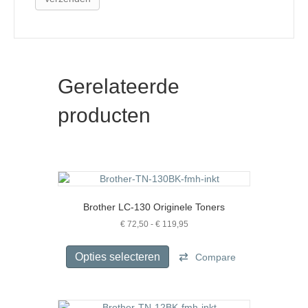
Gerelateerde
producten
Brother LC-130 Originele Toners
Prijsklasse:
€
72,50
-
€
119,95
€ 72,50
Dit
tot
product
Opties selecteren
Compare
€ 119,95
heeft
meerdere
variaties.