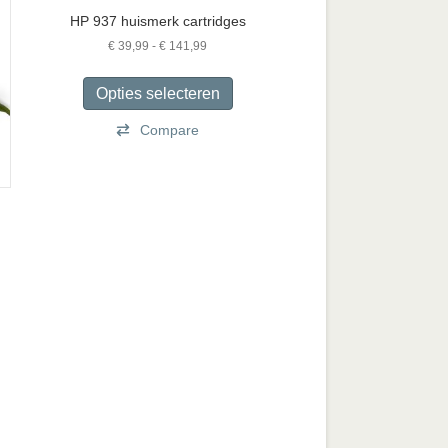
HP 937 huismerk cartridges
Prijsklasse:
€
39,99
-
€
141,99
€ 39,99
Dit
tot
product
Opties selecteren
€ 141,99
heeft
Compare
meerdere
variaties.
Deze
optie
kan
gekozen
se:
worden
op
duct
de
ft
productpagina
rdere
aties.
ze
ie
ozen
den