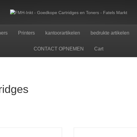
ners
Printers
kantoorartikelen
bedrukte artikelen
CONTACT OPNEMEN
Cart
ridges