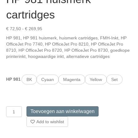
cartridges
Prijsklasse:
€
72,50
-
€
269,95
€ 72,50
HP 981, HP 981 huismerk, huismerk cartridges, FMH-Inkt, HP
tot
OfficeJet Pro 7740, HP OfficeJet Pro 8210, HP OfficeJet Pro
€ 269,95
8710, HP OfficeJet Pro 8720, HP OfficeJet Pro 8730, goedkope
printerinkt, hoogwaardige inkt, alternatieve cartridges
HP 981
BK
Cyaan
Magenta
Yellow
Set
HP
Toevoegen aan winkelwagen
981
huismerk
Add to wishlist
cartridges
aantal