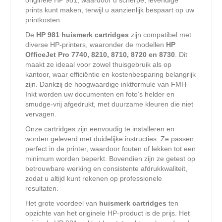
originele HP 981, waardoor u scherpe, levendige
prints kunt maken, terwijl u aanzienlijk bespaart op uw
printkosten.
De
HP 981 huismerk cartridges
zijn compatibel met
diverse HP-printers, waaronder de modellen
HP
OfficeJet Pro 7740, 8210, 8710, 8720 en 8730
. Dit
maakt ze ideaal voor zowel thuisgebruik als op
kantoor, waar efficiëntie en kostenbesparing belangrijk
zijn. Dankzij de hoogwaardige inktformule van FMH-
Inkt worden uw documenten en foto’s helder en
smudge-vrij afgedrukt, met duurzame kleuren die niet
vervagen.
Onze cartridges zijn eenvoudig te installeren en
worden geleverd met duidelijke instructies. Ze passen
perfect in de printer, waardoor fouten of lekken tot een
minimum worden beperkt. Bovendien zijn ze getest op
betrouwbare werking en consistente afdrukkwaliteit,
zodat u altijd kunt rekenen op professionele
resultaten.
Het grote voordeel van
huismerk cartridges
ten
opzichte van het originele HP-product is de prijs. Het