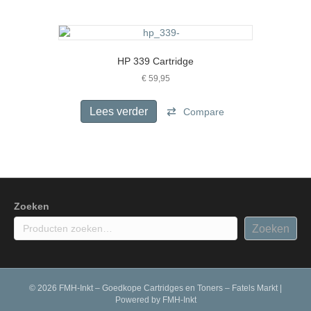
productpagina
HP 339 Cartridge
€
59,95
Lees verder
Compare
Zoeken
Zoeken
© 2026 FMH-Inkt – Goedkope Cartridges en Toners – Fatels Markt
|
Powered by
FMH-Inkt