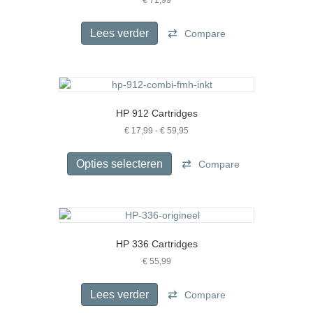
Lees verder
Compare
HP 912 Cartridges
Prijsklasse:
€
17,99
-
€
59,95
€ 17,99
Dit
tot
product
Opties selecteren
Compare
€ 59,95
heeft
meerdere
variaties.
Deze
optie
HP 336 Cartridges
kan
gekozen
€
55,99
worden
op
Lees verder
Compare
de