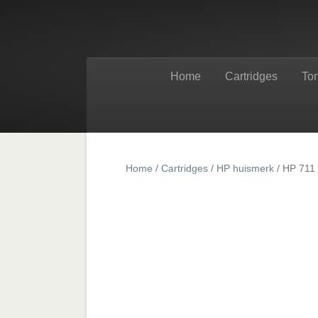
Home
Cartridges
To
Home
/
Cartridges
/
HP huismerk
/ HP 711 