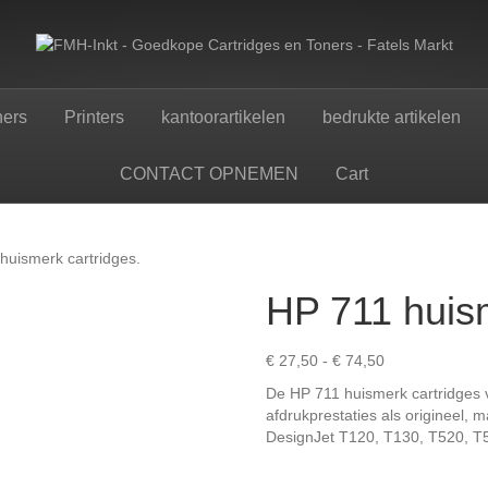
ners
Printers
kantoorartikelen
bedrukte artikelen
CONTACT OPNEMEN
Cart
huismerk cartridges.
HP 711 huism
Prijsklasse:
€
27,50
-
€
74,50
€ 27,50
De HP 711 huismerk cartridges v
tot
afdrukprestaties als origineel, 
€ 74,50
DesignJet T120, T130, T520, T5