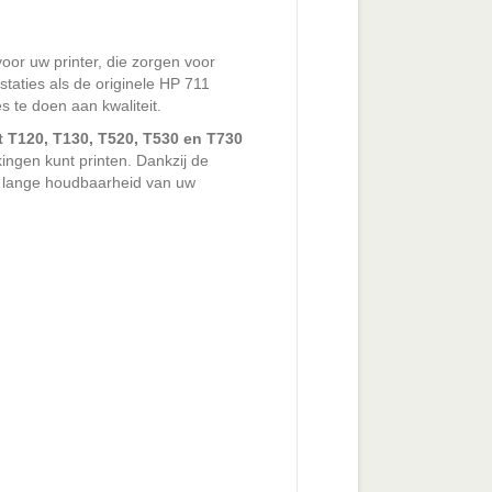
oor uw printer, die zorgen voor
taties als de originele HP 711
s te doen aan kwaliteit.
 T120, T130, T520, T530 en T730
kingen kunt printen. Dankzij de
en lange houdbaarheid van uw