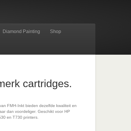
Diamond Painting
Shop
erk cartridges.
an FMH-Inkt bieden dezelfde kwaliteit en
maar dan voordeliger. Geschikt voor HP
30 en T730 printers.