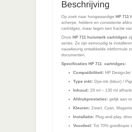
Beschrijving
Op zoek naar hoogwaardige
HP 711 
scherpe, heldere en consistente afdru
cartridges, maar tegen een fractie van
Onze
HP 711 huismerk cartridges
zi
series. Ze zijn eenvoudig te installer
nauwkeurig ontwikkelde inktformule z
documenten.
Specificaties HP 711 cartridges:
Compatibiliteit:
HP DesignJet 
Type inkt:
Dye-ink (kleur) / Pig
Inhoud:
29 ml – 130 ml afhankel
Afdrukprestaties:
gelijk aan o
Kleuren:
Zwart, Cyan, Magenta
Installatie:
Plug-and-play, direc
Voordeel:
Tot 70% goedkoper da