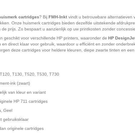
huismerk cartridges
? Bij
FMH-Inkt
vindt u betrouwbare alternatieven v
kken. Onze huismerk cartridges bieden dezelfde uitstekende afdrukpres
 de prijs. Zo bespaart u aanzienlijk op uw printkosten zonder concessie
jn geschikt voor verschillende HP printers, waaronder de
HP DesignJet
en en direct klaar voor gebruik, waardoor u efficiënt en zonder onderbre
orgen deze cartridges voor heldere kleuren, diepe zwarte tinten en e
T120, T130, T520, T530, T730
ment-ink (zwart)
ijk van kleur en variant
riginele HP 711 cartridges
, Geel
t gebruiksklaar
n originele cartridges