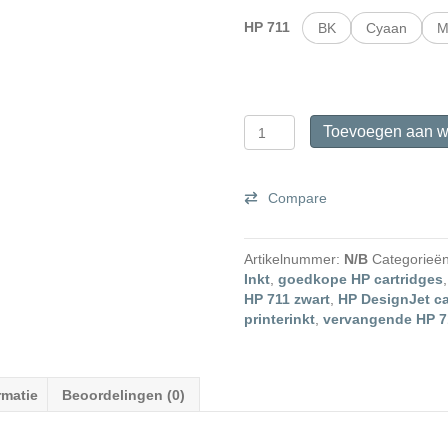
HP 711
BK
Cyaan
M
HP
Toevoegen aan w
711
huismerk
cartridges.
Compare
aantal
Artikelnummer:
N/B
Categorieë
Inkt
,
goedkope HP cartridges
HP 711 zwart
,
HP DesignJet ca
printerinkt
,
vervangende HP 7
rmatie
Beoordelingen (0)