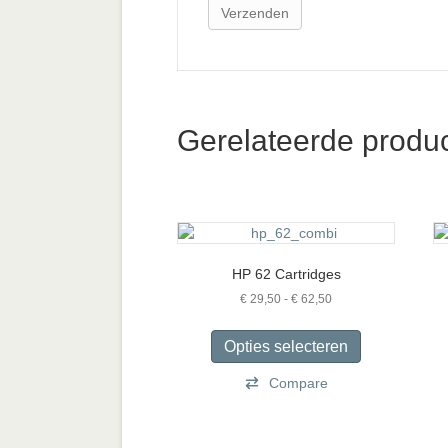
Gerelateerde produ
HP 62 Cartridges
Prijsklasse:
€
29,50
-
€
62,50
€ 29,50
Dit
tot
product
Opties selecteren
€ 62,50
heeft
Compare
meerdere
variaties.
Deze
optie