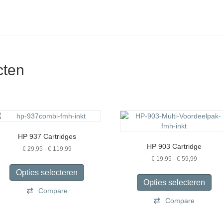
cten
HP 937 Cartridges
HP 903 Cartridge
Prijsklasse:
€
29,95
-
€
119,99
€ 29,95
Prijsklass
€
19,95
-
€
59,99
Dit
tot
€ 19,95
product
Dit
Opties selecteren
€ 119,99
tot
heeft
pro
Opties selecteren
€ 59,99
Compare
meerdere
hee
variaties.
Compare
mee
Deze
vari
optie
De