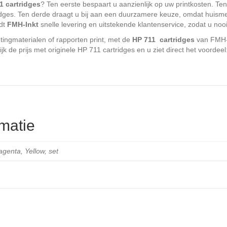
1 cartridges
? Ten eerste bespaart u aanzienlijk op uw printkosten. Ten
tridges. Ten derde draagt u bij aan een duurzamere keuze, omdat huismer
dt
FMH-Inkt
snelle levering en uitstekende klantenservice, zodat u nooi
tingmaterialen of rapporten print, met de
HP 711 cartridges
van FMH-I
lijk de prijs met originele HP 711 cartridges en u ziet direct het voorde
matie
genta, Yellow, set