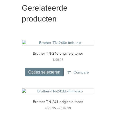
Gerelateerde
producten
Brother TN-246 originele toner
€
99,95
Dit
product
Opties selecteren
Compare
heeft
meerdere
variaties.
Deze
optie
Brother TN-241 originele toner
kan
gekozen
Prijsklasse:
€
70,95
-
€
199,99
€ 70,95
worden
Dit