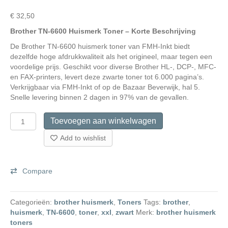
€
32,50
Brother TN-6600 Huismerk Toner – Korte Beschrijving
De Brother TN-6600 huismerk toner van FMH-Inkt biedt
dezelfde hoge afdrukkwaliteit als het origineel, maar tegen een
voordelige prijs. Geschikt voor diverse Brother HL-, DCP-, MFC-
en FAX-printers, levert deze zwarte toner tot 6.000 pagina’s.
Verkrijgbaar via FMH-Inkt of op de Bazaar Beverwijk, hal 5.
Snelle levering binnen 2 dagen in 97% van de gevallen.
Brother
Toevoegen aan winkelwagen
TN-
6600
Add to wishlist
Huismerk
Toner
aantal
Compare
Categorieën:
brother huismerk
,
Toners
Tags:
brother
,
huismerk
,
TN-6600
,
toner
,
xxl
,
zwart
Merk:
brother huismerk
toners