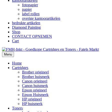
kantoorartikelen
fotopapier
papier
label rollen
overige kantoorartikelen
bedrukte artikelen
Diamond Painting
Shop
CONTACT OPNEMEN
Cart
Menu
Home
Cartridges
Brother origineel
Brother huismerk
Canon origineel
Canon huismerk
Epson origineel
Epson Huismerk
HP origineel
HP huismerk
Toners