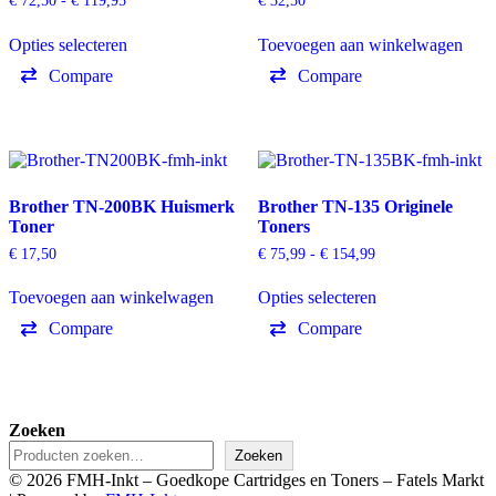
€
72,50
-
€
119,95
€
32,50
€ 72,50
Dit
tot
Opties selecteren
Toevoegen aan winkelwagen
product
€ 119,95
heeft
Compare
Compare
meerdere
variaties.
Deze
optie
kan
gekozen
worden
Brother TN-200BK Huismerk
Brother TN-135 Originele
op
Toner
Toners
de
Prijsklasse:
€
17,50
€
75,99
-
€
154,99
productpagina
€ 75,99
Dit
tot
Toevoegen aan winkelwagen
Opties selecteren
product
€ 154,99
heeft
Compare
Compare
meerdere
variaties.
Deze
optie
kan
Zoeken
gekozen
Zoeken
worden
op
© 2026 FMH-Inkt – Goedkope Cartridges en Toners – Fatels Markt