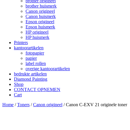
brother origineel
brother huismerk
Canon origineel
Canon huismerk
Epson origineel
Epson huismerk
HP origineel
HP huismerk
Printers
kantoorartikelen
fotopapier
papier
label rollen
overige kantoorartikelen
bedrukte artikelen
Diamond Painting
Shop
CONTACT OPNEMEN
Cart
Home
/
Toners
/
Canon origineel
/ Canon C-EXV 21 originele toner