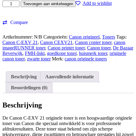
Canon
Add to wishlist
Toevoegen aan winkelwagen
C-
EXV
21
Compare
originele
toner
aantal
Artikelnummer:
N/B
Categorieën:
Canon origineel
,
Toners
Tags:
Canon C-EXV 21
,
Canon CEXV21
,
Canon copier toner
,
canon
imageRUNNER toner
,
Canon printer toner
,
Canon toner
,
De Bazaar
Beverwijk
,
FMH-Inkt
,
goedkope toner
,
huismerk toner
,
originele
canon toner
,
zwarte toner
Merk:
canon originele toners
Beschrijving
Aanvullende informatie
Beoordelingen (0)
Beschrijving
De Canon C-EXV 21 originele toner is een hoogwaardige originele
toner van Canon die speciaal ontwikkeld is voor professionele
afdrukresultaten. Deze toner staat bekend om zijn scherpe
tekstweergave, diepe zwarttinten en betrouwbare prestaties bij zowel