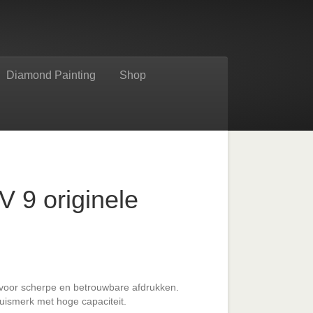
Diamond Painting
Shop
 9 originele
voor scherpe en betrouwbare afdrukken.
uismerk met hoge capaciteit.