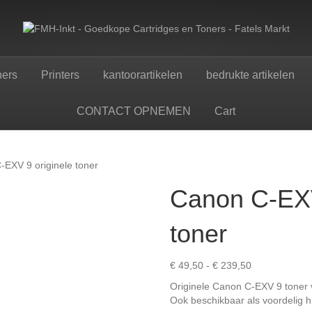
ners
Printers
kantoorartikelen
bedrukte artikelen
CONTACT OPNEMEN
Cart
-EXV 9 originele toner
Canon C-EXV
toner
Prijsklasse:
€
49,50
-
€
239,50
€ 49,50
Originele Canon C-EXV 9 toner 
tot
Ook beschikbaar als voordelig h
€ 239,50