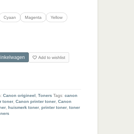
Cyaan
Magenta
Yellow
inkelwagen
Add to wishlist
n:
Canon origineel
,
Toners
Tags:
canon
r toner
,
Canon printer toner
,
Canon
ner
,
huismerk toner
,
printer toner
,
toner
oners