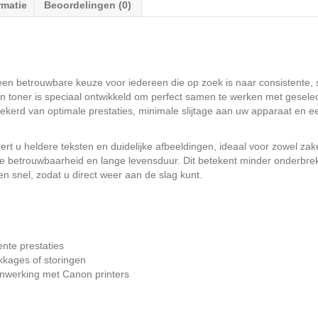
rmatie
Beoordelingen (0)
een betrouwbare keuze voor iedereen die op zoek is naar consistente, 
on toner is speciaal ontwikkeld om perfect samen te werken met gesel
ekerd van optimale prestaties, minimale slijtage aan uw apparaat en een
 u heldere teksten en duidelijke afbeeldingen, ideaal voor zowel zakeli
betrouwbaarheid en lange levensduur. Dit betekent minder onderbreki
en snel, zodat u direct weer aan de slag kunt.
ente prestaties
kkages of storingen
nwerking met Canon printers