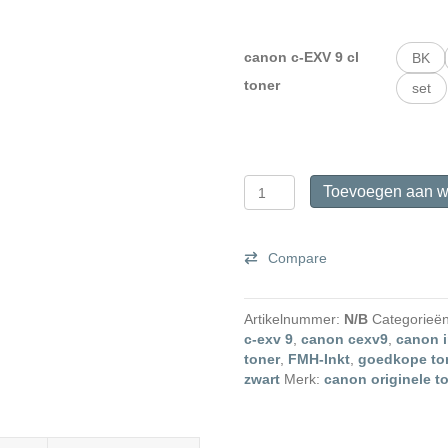
canon c-EXV 9 cl
BK
toner
set
Canon
Toevoegen aan w
C-
EXV
9
Compare
originele
toner
aantal
Artikelnummer:
N/B
Categorieë
c-exv 9
,
canon cexv9
,
canon i
toner
,
FMH-Inkt
,
goedkope to
zwart
Merk:
canon originele t