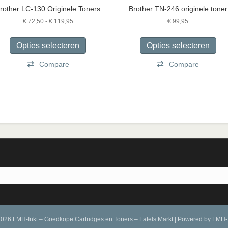
rother LC-130 Originele Toners
Brother TN-246 originele toner
Prijsklasse:
€
72,50
-
€
119,95
€
99,95
€ 72,50
Dit
Dit
tot
product
pro
Opties selecteren
Opties selecteren
€ 119,95
heeft
hee
Compare
meerdere
Compare
mee
variaties.
vari
Deze
De
optie
opt
kan
kan
gekozen
gek
worden
wor
op
op
de
de
a
productpagina
pro
026 FMH-Inkt – Goedkope Cartridges en Toners – Fatels Markt
|
Powered by
FMH-I