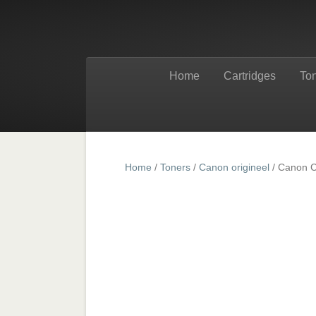
Home
Cartridges
To
Home
/
Toners
/
Canon origineel
/ Canon C