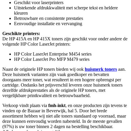
Geschikt voor laserprinters
Uitstekende afdrukkwaliteit met scherpe tekst en heldere
kleuren
Betrouwbare en consistente prestaties
Eenvoudige installatie en vervanging
Geschikte printers:
De HP 415A en HP 415X toners zijn geschikt voor onder andere de
volgende HP Color LaserJet printers:
HP Color LaserJet Enterprise M454 series
HP Color LaserJet Pro MFP M479 series
Naast de originele HP toners bieden wij ook
huismerk toners
aan.
Deze huismerk varianten zijn vaak goedkoper en bevatten
doorgaans meer toner, wat resulteert in een hogere opbrengst per
cartridge. Ondanks het prijsverschil leveren onze huismerk toners
dezelfde afdrukprestaties als de originele HP toners, met
vergelijkbare printkwaliteit en betrouwbaarheid.
Verkoop vindt plaats via
fmh-inkt
, en onze producten zijn tevens te
vinden op de Bazaar in Beverwijk, hal 5. Door het brede
assortiment hebben wij niet alle toners standaard op voorraad, maar
deze kunnen eenvoudig worden nabesteld. In de meeste gevallen
(97%) is uw toner binnen 2 dagen na bestelling beschikbaar.