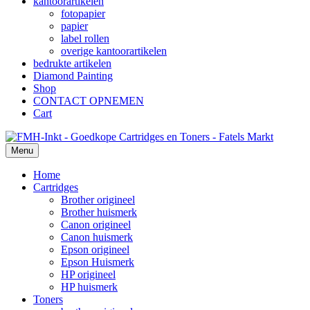
kantoorartikelen
fotopapier
papier
label rollen
overige kantoorartikelen
bedrukte artikelen
Diamond Painting
Shop
CONTACT OPNEMEN
Cart
Menu
Home
Cartridges
Brother origineel
Brother huismerk
Canon origineel
Canon huismerk
Epson origineel
Epson Huismerk
HP origineel
HP huismerk
Toners