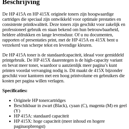
Beschrijving
De HP 415A en HP 415X originele toners zijn hoogwaardige
cartridges die speciaal zijn ontwikkeld voor optimale prestaties en
consistente printkwaliteit. Deze toners zijn geschikt voor zakelijk en
professioneel gebruik en staan bekend om hun betrouwbaarheid,
heldere afdrukken en lange levensduur. Of u nu documenten,
rapporten of presentaties print, met de HP 415A en 415X bent u
verzekerd van scherpe tekst en levendige kleuren.
De HP 415A toner is de standaardcapaciteit, ideaal voor gemiddeld
printgebruik. De HP 415X daarentegen is de high-capacity variant
en bevat meer toner, waardoor u aanzienlijk meer pagina’s kunt
printen voordat vervanging nodig is. Dit maakt de 415X bijzonder
geschikt voor kantoren met een hoog printvolume en gebruikers die
kosten per pagina willen verlagen.
Specificaties:
Originele HP tonercartridges
Beschikbaar in zwart (Black), cyaan (C), magenta (M) en geel
(Y)
HP 415A: standaard capaciteit
HP 415X: hoge capaciteit (meer inhoud en hogere
paginaopbrengst)