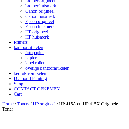
brother origineel
brother huismerk
Canon origineel
Canon huismerk
Epson origineel
Epson huismerk
HP origineel
HP huismerk
Printers
kantoorartikelen
fotopapier
papier
label rollen
overige kantoorartikelen
bedrukte artikelen
Diamond Painting
Shop
CONTACT OPNEMEN
Cart
Home
/
Toners
/
HP origineel
/ HP 415A en HP 415X Originele
Toner