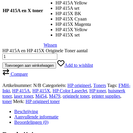
HP 415A Yellow
HP 415A set
HP 415A en X toner
HP 415X BK
HP 415X Cyaan
HP 415X Magenta
HP 415X Yellow
HP 415X set
Wissen
HP 415A en HP 415X Originele Toner aantal
Add to wishlist
Toevoegen aan winkelwagen
Compare
Artikelnummer:
N/B
Categorieën:
HP origineel
,
Toners
Tags:
FMH-
Inkt
,
HP 415A
,
HP 415X
,
HP Color LaserJet
,
HP toner
,
huismerk
toner
,
laser toner
,
M454
,
M479
,
originele toner
,
printer supplies
,
toner
Merk:
HP origineel toner
Beschrijving
Aanvullende informatie
Beoordelingen (0)