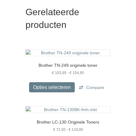
Gerelateerde
producten
Brother TN-249 originele toner
Prijsklasse:
€
103,95
-
€
154,95
€ 103,95
Dit
tot
product
Opties selecteren
Compare
€ 154,95
heeft
meerdere
variaties.
Deze
optie
Brother LC-130 Originele Toners
kan
gekozen
Prijsklasse:
€
72,50
-
€
119,95
€ 72,50
worden