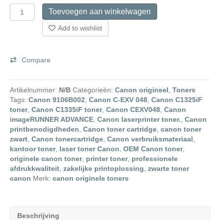
Originele
Toevoegen aan winkelwagen
Canon
C-
Add to wishlist
EXV
048
Toner
Compare
Zwart
aantal
Artikelnummer:
N/B
Categorieën:
Canon origineel
,
Toners
Tags:
Canon 9106B002
,
Canon C-EXV 048
,
Canon C1325iF
toner
,
Canon C1335iF toner
,
Canon CEXV048
,
Canon
imageRUNNER ADVANCE
,
Canon laserprinter toner.
,
Canon
printbenodigdheden
,
Canon toner cartridge
,
canon toner
zwart
,
Canon tonercartridge
,
Canon verbruiksmateriaal
,
kantoor toner
,
laser toner Canon
,
OEM Canon toner
,
originele canon toner
,
printer toner
,
professionele
afdrukkwaliteit
,
zakelijke printoplossing
,
zwarte toner
canon
Merk:
canon originele toners
Beschrijving