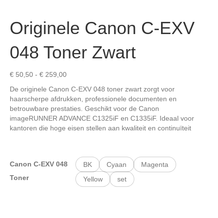
Originele Canon C-EXV
048 Toner Zwart
Prijsklasse:
€
50,50
-
€
259,00
€ 50,50
De originele Canon C-EXV 048 toner zwart zorgt voor
tot
haarscherpe afdrukken, professionele documenten en
€ 259,00
betrouwbare prestaties. Geschikt voor de Canon
imageRUNNER ADVANCE C1325iF en C1335iF. Ideaal voor
kantoren die hoge eisen stellen aan kwaliteit en continuïteit
Canon C-EXV 048
BK
Cyaan
Magenta
Toner
Yellow
set